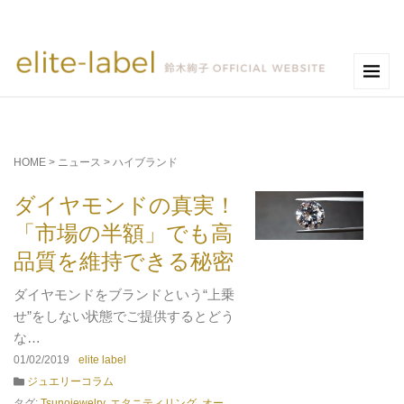
HOME
>
ニュース
>
ハイブランド
ダイヤモンドの真実！
「市場の半額」でも高
品質を維持できる秘密
ダイヤモンドをブランドという“上乗
せ”をしない状態でご提供するとどう
な…
01/02/2019
elite label
ジュエリーコラム
タグ:
Tsunojewelry
,
エタニティリング
,
オー